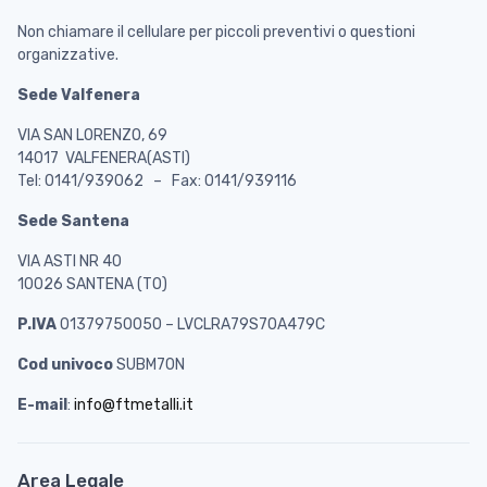
Non chiamare il cellulare per piccoli preventivi o questioni
organizzative.
Sede Valfenera
VIA SAN LORENZO, 69
14017 VALFENERA(ASTI)
Tel: 0141/939062 – Fax: 0141/939116
Sede Santena
VIA ASTI NR 40
10026 SANTENA (TO)
P.IVA
01379750050 – LVCLRA79S70A479C
Cod univoco
SUBM70N
E-mail
:
info@ftmetalli.it
Area Legale