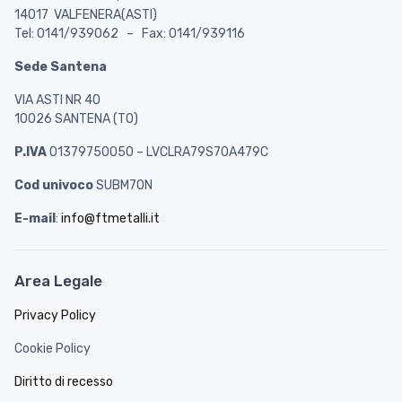
14017 VALFENERA(ASTI)
Tel: 0141/939062 – Fax: 0141/939116
Sede Santena
VIA ASTI NR 40
10026 SANTENA (TO)
P.IVA
01379750050 – LVCLRA79S70A479C
Cod univoco
SUBM70N
E-mail
:
info@ftmetalli.it
Area Legale
Privacy Policy
Cookie Policy
Diritto di recesso