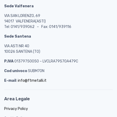
Sede Valfenera
VIA SAN LORENZO, 69
14017 VALFENERA(ASTI)
Tel: 0141/939062 – Fax: 0141/939116
Sede Santena
VIA ASTI NR 40
10026 SANTENA (TO)
P.IVA
01379750050 – LVCLRA79S70A479C
Cod univoco
SUBM70N
E-mail
:
info@ftmetalli.it
Area Legale
Privacy Policy