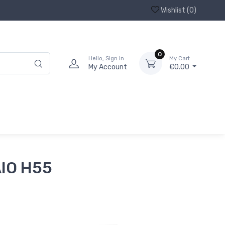
Wishlist (
0
)
0
Hello, Sign in
My Cart
My Account
€0.00
IO H55