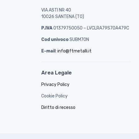
VIA ASTI NR 40
10026 SANTENA (TO)
P.IVA
01379750050 – LVCLRA79S70A479C
Cod univoco
SUBM70N
E-mail
:
info@ftmetalli.it
Area Legale
Privacy Policy
Cookie Policy
Diritto di recesso