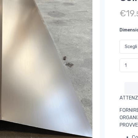
€
19.
Dimensi
Colmo in
ATTENZ
FORNIR
ORGANI
PROVVE
Co