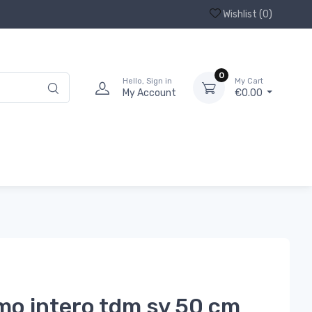
Wishlist (
0
)
0
Hello, Sign in
My Cart
My Account
€0.00
mo intero tdm sv 50 cm