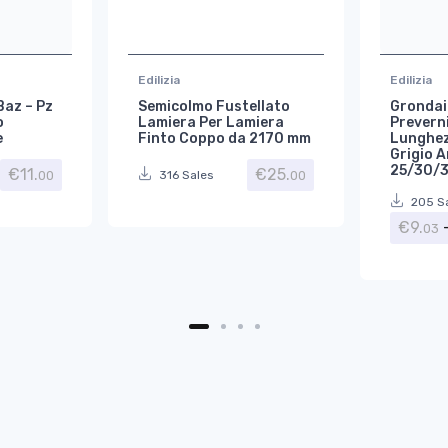
Edilizia
Edilizia
Baz – Pz
Semicolmo Fustellato
Grondai
o
Lamiera Per Lamiera
Preverni
e
Finto Coppo da 2170 mm
Lunghez
Grigio A
25/30/
€
11.
€
25.
00
00
316 Sales
205 S
€
9.
03