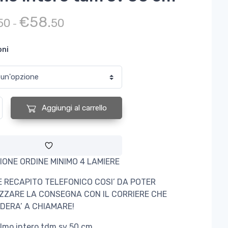
Fascia di prezzo: da €19.50 a €58.50
€
58.
50
50
-
oni
tero tdm sv 50 cm quantità
Aggiungi al carrello
IONE ORDINE MINIMO 4 LAMIERE
E RECAPITO TELEFONICO COSI’ DA POTER
ZZARE LA CONSEGNA CON IL CORRIERE CHE
DERA’ A CHIAMARE!
lmo intero tdm sv 50 cm