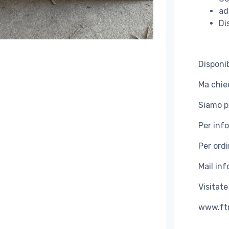
ad
Di
Disponi
Ma chie
Siamo p
Per inf
Per ord
Mail inf
Visitate
www.ftm