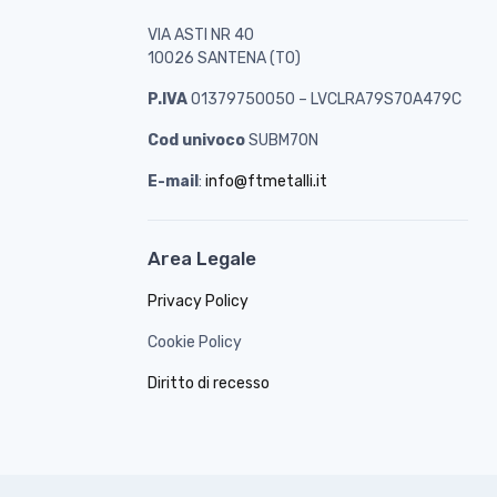
VIA ASTI NR 40
10026 SANTENA (TO)
P.IVA
01379750050 – LVCLRA79S70A479C
Cod univoco
SUBM70N
E-mail
:
info@ftmetalli.it
Area Legale
Privacy Policy
Cookie Policy
Diritto di recesso