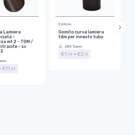
Edilizia
a Lamiera
Gomito curva lamiera
ciata –
tdm per innesto tubo
za mt 2 – TDM /
ntracite – sv
285 Sales
33
Fascia di prezzo: da 
€
1.
-
€
2.
79
11
ales
Fascia di prezzo: da €9.03 a €11.97
-
€
11.
97