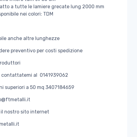
atto a tutte le lamiere grecate lung 2000 mm
sponibile nei colori: TDM
bile anche altre lunghezze
dere preventivo per costi spedizione
roduttori
o contattatemi al 0141939062
ini superiori a 50 mq 3407184659
o@ftmetalli.it
 il nostro sito internet
etalli.it