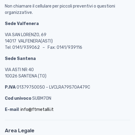
Non chiamare il cellulare per piccoli preventivi o questioni
organizzative.
Sede Valfenera
VIA SAN LORENZO, 69
14017 VALFENERA(ASTI)
Tel: 0141/939062 – Fax: 0141/939116
Sede Santena
VIA ASTI NR 40
10026 SANTENA (TO)
P.IVA
01379750050 – LVCLRA79S70A479C
Cod univoco
SUBM70N
E-mail
:
info@ftmetalli.it
Area Legale