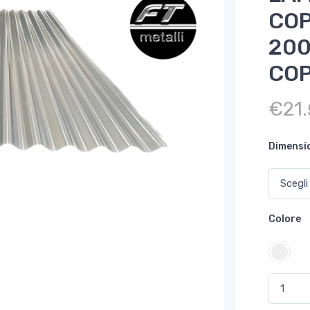
COP
200
COP
€
21.
Dimensi
Colore
LAMIERA 