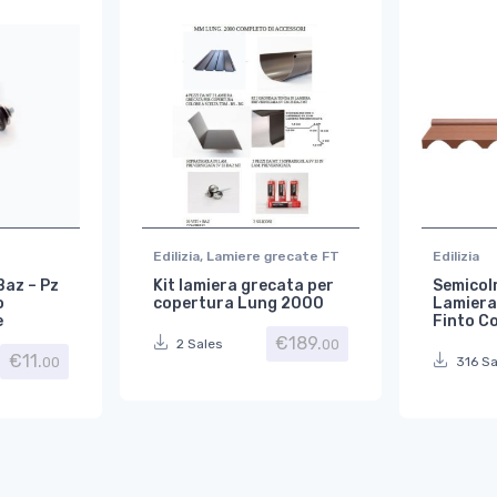
Edilizia
,
Lamiere grecate FT
Edilizia
Baz – Pz
Kit lamiera grecata per
Semicol
o
copertura Lung 2000
Lamiera
e
Finto C
€
189.
00
2 Sales
€
11.
00
316 Sa
€60.06