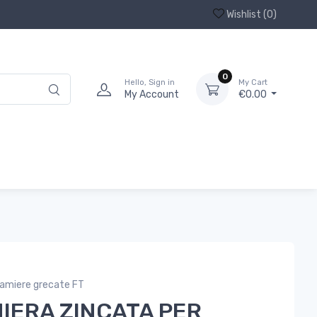
Wishlist (
0
)
0
Hello, Sign in
My Cart
My Account
€0.00
amiere grecate FT
IERA ZINCATA PER