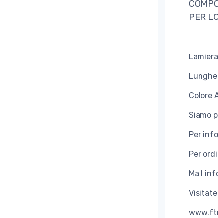
COMPO
PER L
Lamiera
Lunghe
Colore 
Siamo p
Per inf
Per ord
Mail inf
Visitate
www.ftm