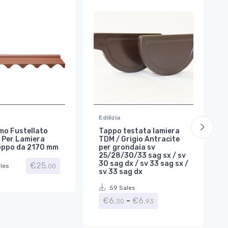
Edilizia
mo Fustellato
Tappo testata lamiera
 Per Lamiera
TDM / Grigio Antracite
oppo da 2170 mm
per grondaia sv
25/28/30/33 sag sx / sv
30 sag dx / sv 33 sag sx /
€
25.
00
les
sv 33 sag dx
59 Sales
Fascia di prezzo: d
€
6.
-
€
6.
30
93