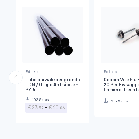
Edilizia
Edilizia
Tubo pluviale per gronda
Coppia Vite Più 
TDM / Grigio Antracite –
20 Per Fissaggi
PZ.5
Lamiere Grecat
102 Sales
755 Sales
Fascia di prezzo: da €23.52 a 
€
23.
-
€
60.
52
06