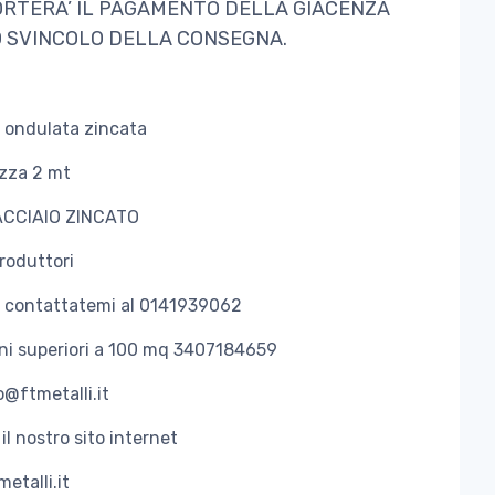
RTERA’ IL PAGAMENTO DELLA GIACENZA
O SVINCOLO DELLA CONSEGNA.
 ondulata zincata
zza 2 mt
ACCIAIO ZINCATO
roduttori
o contattatemi al 0141939062
ini superiori a 100 mq 3407184659
o@ftmetalli.it
 il nostro sito internet
etalli.it