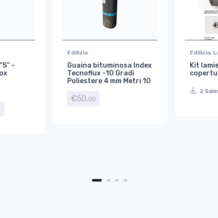
Edilizia
Edilizia
,
L
“S” –
Guaina bituminosa Index
Kit lami
ox
Tecnoflux -10 Gradi
copertu
Poliestere 4 mm Metri 10
2 Sale
€
50.
00
Fascia di prezzo: da €6.00 a €10.00
0