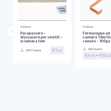
Edilizia
Edilizia
Parapassero –
Fermacoppo ad 
dissuasore per volatili –
Lamiera Tdm/In
in lamiera tdm
ramato – 100pz
466 Sales
€
1.
40
3401 Sales
€
6.
-
€
10.
00
0