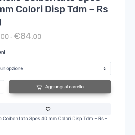
mm Colori Disp Tdm – Rs
g
Fascia di prezzo: da €56.00 a €84.00
.
€
84.
00
00
-
oni
Coibentato Spes 40 mm Colori Disp Tdm - Rs - Bg quantità
Aggiungi al carrello
o Coibentato Spes 40 mm Colori Disp Tdm – Rs –