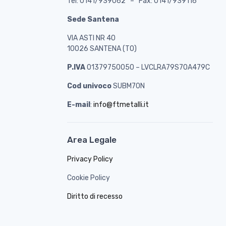
Tel: 0141/939062 – Fax: 0141/939116
Sede Santena
VIA ASTI NR 40
10026 SANTENA (TO)
P.IVA
01379750050 – LVCLRA79S70A479C
Cod univoco
SUBM70N
E-mail
:
info@ftmetalli.it
Area Legale
Privacy Policy
Cookie Policy
Diritto di recesso