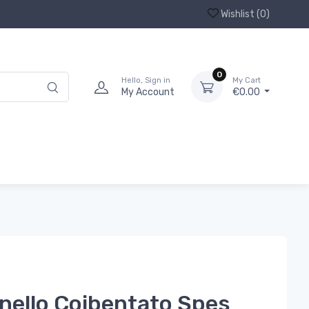
Wishlist (
0
)
0
Hello, Sign in
My Cart
My Account
€0.00
nello Coibentato Spes