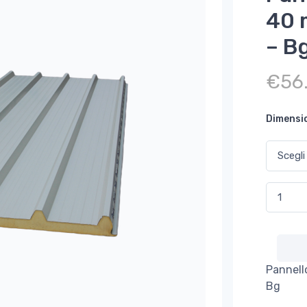
40 
– B
€
56
Dimensi
Pannello 
Pannell
Bg