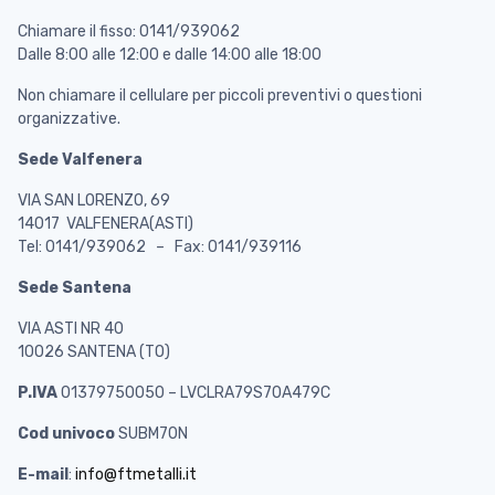
Chiamare il fisso: 0141/939062
Dalle 8:00 alle 12:00 e dalle 14:00 alle 18:00
Non chiamare il cellulare per piccoli preventivi o questioni
organizzative.
Sede Valfenera
VIA SAN LORENZO, 69
14017 VALFENERA(ASTI)
Tel: 0141/939062 – Fax: 0141/939116
Sede Santena
VIA ASTI NR 40
10026 SANTENA (TO)
P.IVA
01379750050 – LVCLRA79S70A479C
Cod univoco
SUBM70N
E-mail
:
info@ftmetalli.it