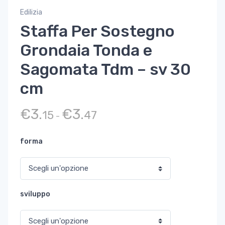
Edilizia
Staffa Per Sostegno
Grondaia Tonda e
Sagomata Tdm – sv 30
cm
Fascia di prezzo: da €3.15 a €3.47
€
3.
€
3.
15
47
-
forma
sviluppo