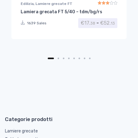
Edilizia
,
Lamiere grecate FT
Lamiera grecata FT 5/40 – tdm/bg/rs
Valutato
3.00
su 5
Fascia di 
€
17.
-
€
52.
38
13
1639 Sales
Categorie prodotti
Lamiere grecate