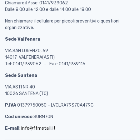
Chiamare il fisso: 0141/939062
Dalle 8:00 alle 12:00 e dalle 14:00 alle 18:00
Non chiamare il cellulare per piccoli preventivi o questioni
organizzative.
Sede Valfenera
VIA SAN LORENZO, 69
14017 VALFENERA(ASTI)
Tel: 0141/939062 – Fax: 0141/939116
Sede Santena
VIA ASTI NR 40
10026 SANTENA (TO)
P.IVA
01379750050 – LVCLRA79S70A479C
Cod univoco
SUBM70N
E-mail
:
info@ftmetalli.it