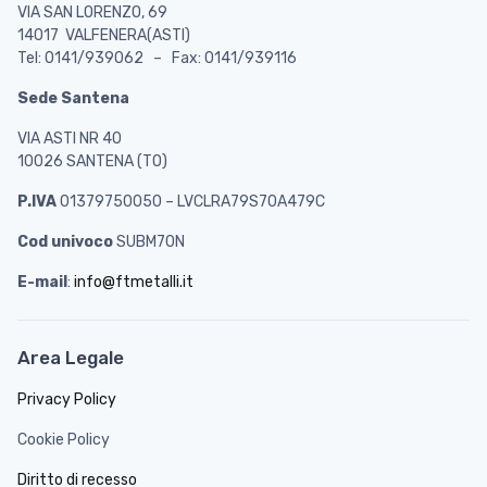
VIA SAN LORENZO, 69
14017 VALFENERA(ASTI)
Tel: 0141/939062 – Fax: 0141/939116
Sede Santena
VIA ASTI NR 40
10026 SANTENA (TO)
P.IVA
01379750050 – LVCLRA79S70A479C
Cod univoco
SUBM70N
E-mail
:
info@ftmetalli.it
Area Legale
Privacy Policy
Cookie Policy
Diritto di recesso