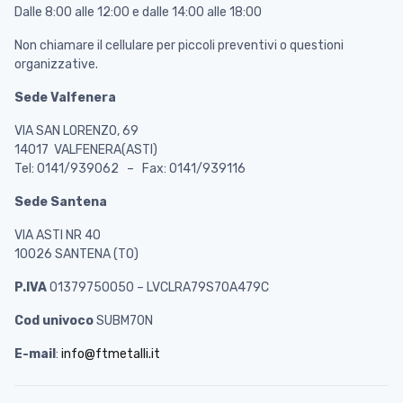
Dalle 8:00 alle 12:00 e dalle 14:00 alle 18:00
Non chiamare il cellulare per piccoli preventivi o questioni
organizzative.
Sede Valfenera
VIA SAN LORENZO, 69
14017 VALFENERA(ASTI)
Tel: 0141/939062 – Fax: 0141/939116
Sede Santena
VIA ASTI NR 40
10026 SANTENA (TO)
P.IVA
01379750050 – LVCLRA79S70A479C
Cod univoco
SUBM70N
E-mail
:
info@ftmetalli.it