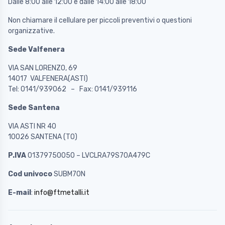
Dalle 8:00 alle 12:00 e dalle 14:00 alle 18:00
Non chiamare il cellulare per piccoli preventivi o questioni
organizzative.
Sede Valfenera
VIA SAN LORENZO, 69
14017 VALFENERA(ASTI)
Tel: 0141/939062 – Fax: 0141/939116
Sede Santena
VIA ASTI NR 40
10026 SANTENA (TO)
P.IVA
01379750050 – LVCLRA79S70A479C
Cod univoco
SUBM70N
E-mail
:
info@ftmetalli.it