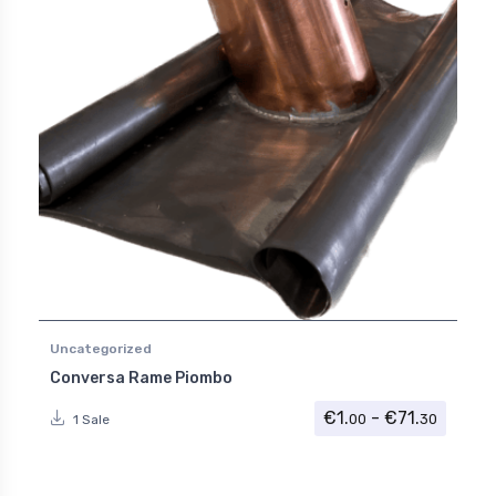
Uncategorized
Conversa Rame Piombo
Fascia 
€
1.
-
€
71.
00
30
1 Sale