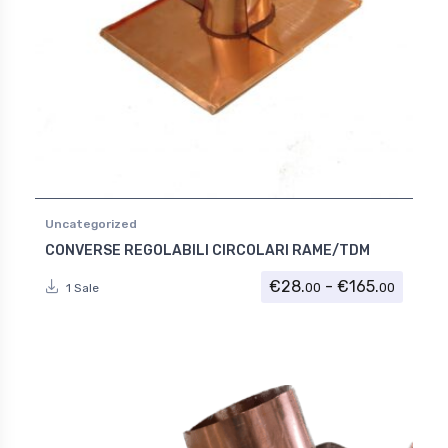
Uncategorized
CONVERSE REGOLABILI CIRCOLARI RAME/TDM
Fascia
€
28.
-
€
165.
00
00
1 Sale