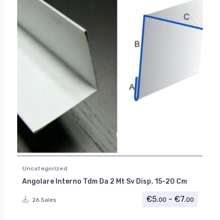
Uncategorized
Angolare Interno Tdm Da 2 Mt Sv Disp. 15-20 Cm
Fascia 
€
5.
-
€
7.
00
00
26 Sales