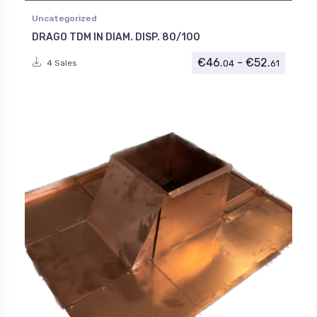
Uncategorized
DRAGO TDM IN DIAM. DISP. 80/100
Fascia 
€
46.
-
€
52.
04
61
4 Sales