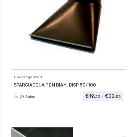
Uncategorized
SPARGIACQUA TDM DIAM. DISP 80/100
Fascia 
€
19.
-
€
22.
32
06
26 Sales