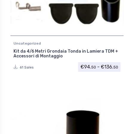
Uncategorized
Kit da 4/6 Metri Grondaia Tonda in Lamiera TDM +
Accessori di Montaggio
Fascia 
€
94.
-
€
136.
50
50
61 Sales