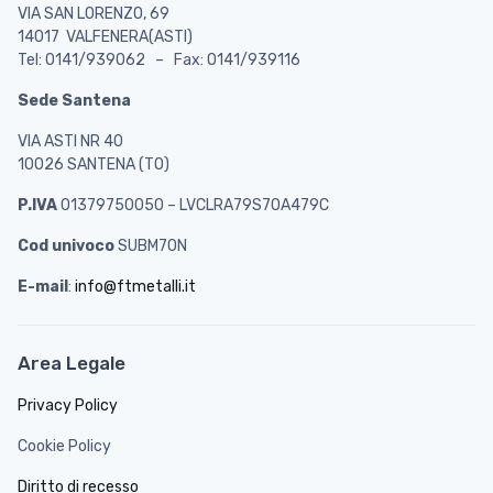
VIA SAN LORENZO, 69
14017 VALFENERA(ASTI)
Tel: 0141/939062 – Fax: 0141/939116
Sede Santena
VIA ASTI NR 40
10026 SANTENA (TO)
P.IVA
01379750050 – LVCLRA79S70A479C
Cod univoco
SUBM70N
E-mail
:
info@ftmetalli.it
Area Legale
Privacy Policy
Cookie Policy
Diritto di recesso