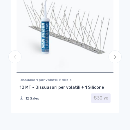
Dissuasori per volatili
,
Edilizia
10 MT – Dissuasori per volatili + 1 Silicone
€
30.
90
12 Sales