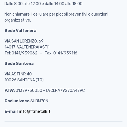
Dalle 8:00 alle 12:00 e dalle 14:00 alle 18:00
Non chiamare il cellulare per piccoli preventivi o questioni
organizzative.
Sede Valfenera
VIA SAN LORENZO, 69
14017 VALFENERA(ASTI)
Tel: 0141/939062 – Fax: 0141/939116
Sede Santena
VIA ASTI NR 40
10026 SANTENA (TO)
P.IVA
01379750050 – LVCLRA79S70A479C
Cod univoco
SUBM70N
E-mail
:
info@ftmetalli.it